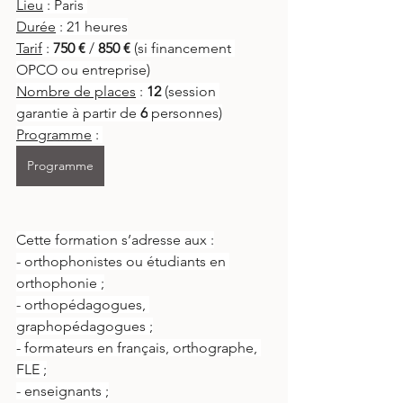
Lieu
 : Paris 
Durée
 : 21 heures
Tarif
 : 
750 €
 / 
850 €
 (si financement 
OPCO ou entreprise)
Nombre de places
 : 
12 
(session 
garantie à partir de
 6
 personnes)
Programme
 : 
Programme
Cette formation s’adresse aux :
- orthophonistes ou étudiants en 
orthophonie ;
- orthopédagogues, 
graphopédagogues ;
- formateurs en français, orthographe, 
FLE ;
- enseignants ;