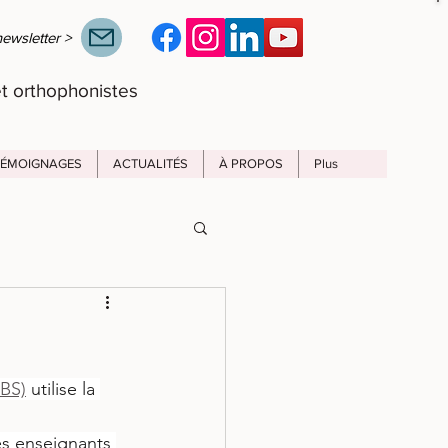
newsletter >
t orthophonistes
TÉMOIGNAGES
ACTUALITÉS
À PROPOS
Plus
IBS)
 utilise la 
es enseignants 