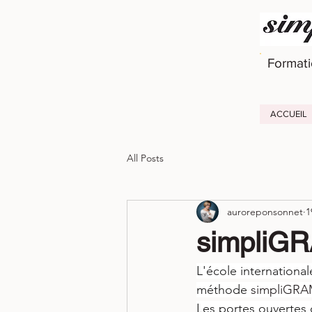
Formati
ACCUEIL
All Posts
auroreponsonnet
1
simpliGR
L'école international
méthode 
simpliGR
Les portes ouvertes 