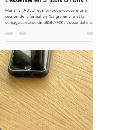
L'essentiel en 3 jours à Paris !
Muriel CHAULET et moi vous proposons une
session de la formation "La grammaire et la
conjugaison avec simpliGRAM® : L’essentiel en
trois jours" à Paris pendant les vacances de la
Toussaint ! Dates : du 19 au 21 octobre 2026 Lieu :
Paris Durée : 21 heures Tarif : 750 € / 850 € (si
financement OPCO ou entreprise) Nombre de
places : 12 (session garantie à partir de 6
personnes) Programme : Cette formation
s’adresse aux : - orthophonistes ou étudiants en
orthophonie ; - orthopé