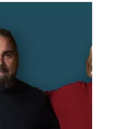
modules ; vous pouvez suivre les sessions à
distance ou en présentiel (Paris en juillet et
Valence en octobre). **Nouveauté** Si vous suivez
deux modules en 2026, vous bénéficierez d'une
réduction de 10 % ; si vous suivez les trois
modules, vous bénéficierez d'une réduction de 15
% ! Le module 3 (mise en pratique) ne sera
possible qu'en présentiel (Paris ou Valence). Du 2
février au 23 mars 2026 : Vous pouvez suivre le
module 1 (