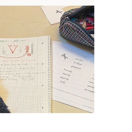
auroreponsonnet
3 juil. 2025
1 min de lecture
Dans le catalogue de l'ISFEC !
Notre formation simpliGRAM® est proposée par
l'ISFEC AFAREC.