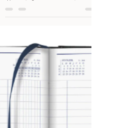
Beaucoup d’enseignants de FLE (français langue
étrangère) sont très à l’aise pour faire parler les
apprenants, organiser des interactions, créer des
activités communicatives. Mais la grammaire reste
parfois un terrain plus incertain. C’est pour
répondre à ces questions que j’ai repensé notre
formation à la méthode de grammaire simplifiée
simpliGRAM® pour l'adapter au mieux aux
enseignants de FLE. Son objectif : rendre la
grammaire du français visible, structurée et
manipula